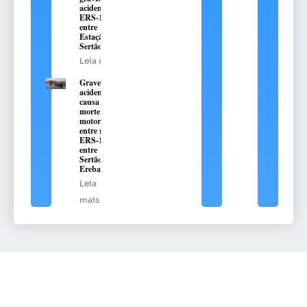
acidente na
ERS-135,
entre
Estação e
Sertão
Leia mais
Grave
acidente
causa
morte de
motorista
entre na
ERS-135,
entre
Sertão e
Erebango
Leia
mais