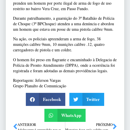
prendeu um homem por porte ilegal de arma de fogo de uso
restrito no bairro Vera Cruz, em Passo Fundo.
Durante patrulhamento, a guarnição do 3º Batalhão de Polícia
de Choque (3º BPChoque) atendeu a uma denúncia e abordou
um homem que estava em posse de uma pistola calibre 9mm.
Na ação, os policiais apreenderam a arma de fogo, 38
munições calibre 9mm, 10 munições calibre .12, quatro
carregadores de pistola e um coldre.
O homem foi preso em flagrante e encaminhado à Delegacia de
Polícia de Pronto Atendimento (DPPA), onde a ocorrência foi
registrada e foram adotadas as demais providências legais.
Reportagem: Jeferson Vargas
Grupo Planalto de Comunicação
Facebook
Twitter
WhatsApp
ANTERIOR
PRÓXIMO
Adolescente é apreendido por ato infracional análogo ao tráfico de drogas no bairro Valinhos, em Passo Fundo
Motorista foge após colidir com veículos estacionados no bairro Petrópolis, em Passo Fundo