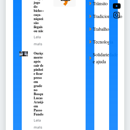
jogo
Trânsito
do
bicho e
caça-
Tradicionalismo
níqueis
são
ilegais
Trabalho
ou não
Leia
Tecnologia
mais
Ouriço
Solidariedade
morre
e ajuda
após
cair de
pinheiro
e ficar
preso
em
grade
no
Bosque
Lucas
Araújo,
em
Passo
Fundo
Leia
mais