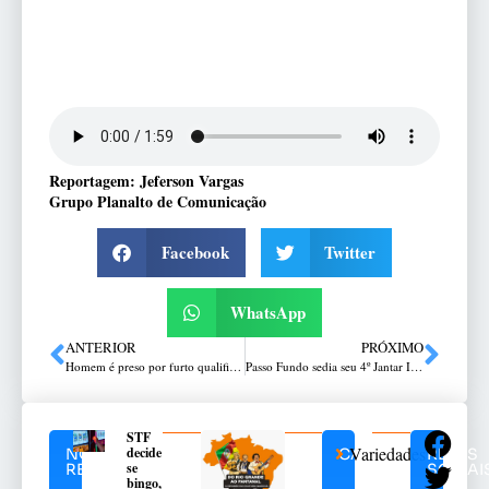
Reportagem: Jeferson Vargas
Grupo Planalto de Comunicação
Facebook
Twitter
WhatsApp
ANTERIOR
PRÓXIMO
Homem é preso por furto qualificado e cumprimento de mandado de prisão no bairro Bom Jesus, em Passo Fundo
Passo Fundo sedia seu 4º Jantar Italiano
STF
Variedades
decide
NOTÍCIAS
CATEGORIAS
REDES
se
RELACIONADAS
SOCIAI
bingo,