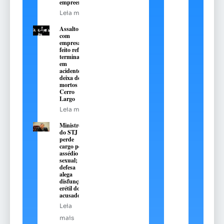
empreendedorismo
Leia mais
Assalto
com
empresário
feito refém
termina
em
acidente e
deixa dois
mortos em
Cerro
Largo
Leia mais
Ministro
do STJ
perde
cargo por
assédio
sexual;
defesa
alega
disfunção
erétil do
acusado
Leia
mais