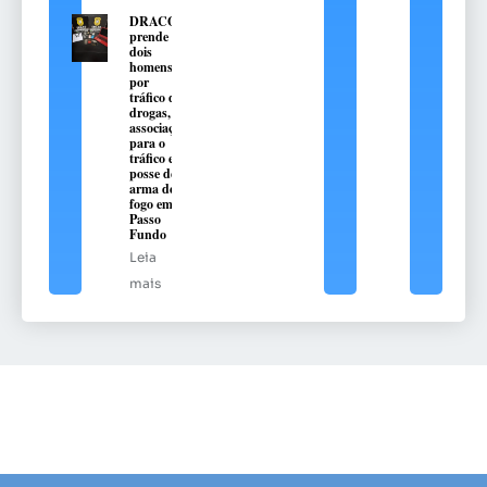
DRACO
prende
dois
homens
por
tráfico de
drogas,
associação
para o
tráfico e
posse de
arma de
fogo em
Passo
Fundo
Leia
mais