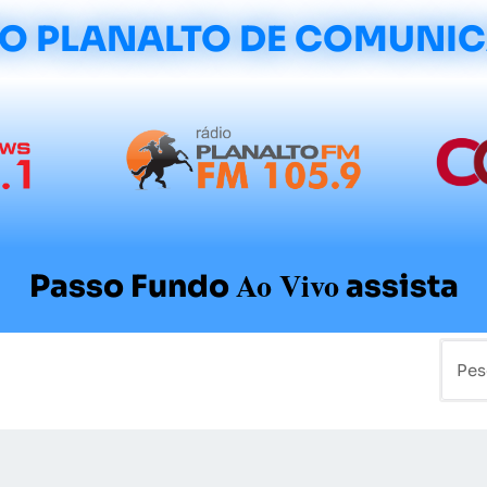
O PLANALTO DE COMUNI
Ao Vivo
Passo Fundo
assista
mo
Colunistas
Sobre a Planalto
Contato