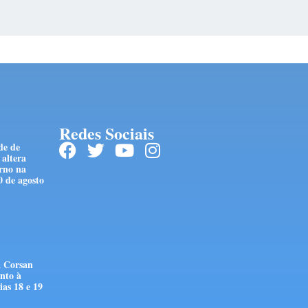
Redes Sociais
de de
 altera
rno na
0 de agosto
 Corsan
nto à
as 18 e 19