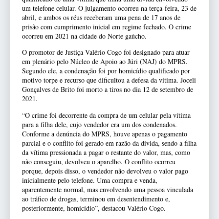
um telefone celular. O julgamento ocorreu na terça-feira, 23 de
abril, e ambos os réus receberam uma pena de 17 anos de
prisão com cumprimento inicial em regime fechado. O crime
ocorreu em 2021 na cidade do Norte gaúcho.
O promotor de Justiça Valério Cogo foi designado para atuar
em plenário pelo Núcleo de Apoio ao Júri (NAJ) do MPRS.
Segundo ele, a condenação foi por homicídio qualificado por
motivo torpe e recurso que dificultou a defesa da vítima. Joceli
Gonçalves de Brito foi morto a tiros no dia 12 de setembro de
2021.
“O crime foi decorrente da compra de um celular pela vítima
para a filha dele, cujo vendedor era um dos condenados.
Conforme a denúncia do MPRS, houve apenas o pagamento
parcial e o conflito foi gerado em razão da dívida, sendo a filha
da vítima pressionada a pagar o restante do valor, mas, como
não conseguiu, devolveu o aparelho. O conflito ocorreu
porque, depois disso, o vendedor não devolveu o valor pago
inicialmente pelo telefone. Uma compra e venda,
aparentemente normal, mas envolvendo uma pessoa vinculada
ao tráfico de drogas, terminou em desentendimento e,
posteriormente, homicídio”, destacou Valério Cogo.