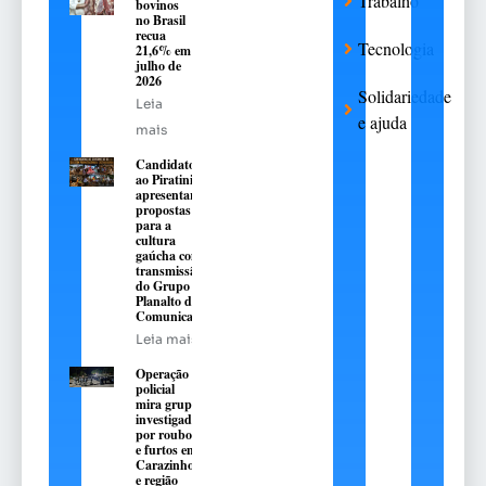
Trabalho
bovinos
no Brasil
recua
Tecnologia
21,6% em
julho de
2026
Solidariedade
Leia
e ajuda
mais
Candidatos
ao Piratini
apresentarão
propostas
para a
cultura
gaúcha com
transmissão
do Grupo
Planalto de
Comunicação
Leia mais
Operação
policial
mira grupo
investigado
por roubos
e furtos em
Carazinho
e região