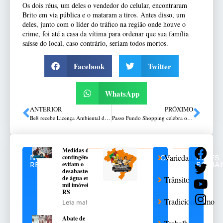
Os dois réus, um deles o vendedor do celular, encontraram
Brito em via pública e o mataram a tiros. Antes disso, um
deles, junto com o líder do tráfico na região onde houve o
crime, foi até a casa da vítima para ordenar que sua família
saísse do local, caso contrário, seriam todos mortos.
Facebook
Twitter
WhatsApp
ANTERIOR
PRÓXIMO
Be8 recebe Licença Ambiental da FEPAM para planta de Etanol
Passo Fundo Shopping celebra o Dia das Mães com a campanha Mãe, Amor que Faz Florescer
Medidas de
Variedades
contingência
NOTÍCIAS
CATEGORIAS
REDES
evitam o
RELACIONADAS
SOCIAI
desabastecimento
de água em 376
Trânsito
mil imóveis no
RS
Tradicionalismo
Leia mais
Abate de