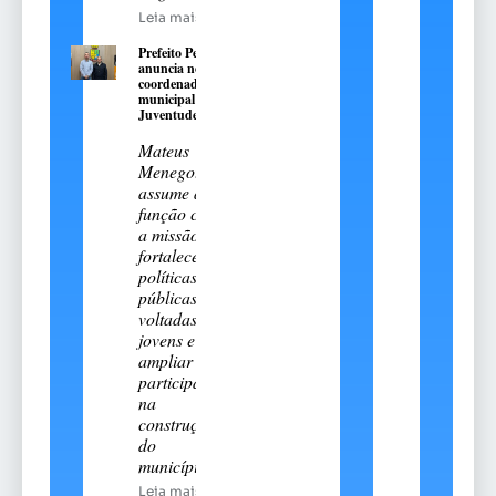
Leia mais
Prefeito Pedro
anuncia novo
coordenador
municipal da
Juventude
Mateus
Menegotto
assume a
função com
a missão de
fortalecer
políticas
públicas
voltadas aos
jovens e
ampliar sua
participação
na
construção
do
município
Leia mais