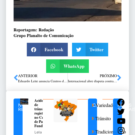
Reportagem: Redação
Grupo Planalto de Comunicação
Facebook
Twitter
WhatsApp
ANTERIOR
PRÓXIMO
Eduardo Leite anuncia Centros de Referência para Juventude e municípios credenciados na 2ª edição do Partiu Futuro Reconstrução
Internacional abre disputa contra o Flamengo pela Libertadores nesta quarta-feira
Acidente
Variedades
de
NOTÍCIAS
CATEGORIAS
REDES
trânsito
RELACIONADAS
SOCIAI
registrado
no Centro
Trânsito
de Passo
Fundo
Tradicionalismo
Leia