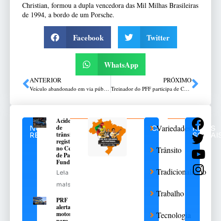
Christian, formou a dupla vencedora das Mil Milhas Brasileiras
de 1994, a bordo de um Porsche.
Facebook
Twitter
WhatsApp
ANTERIOR
PRÓXIMO
Veículo abandonado em via pública é encontrado em Passo Fundo
Treinador do PFF participa de Curso para Treinadores de Futsal
Acidente
Variedades
de
NOTÍCIAS
CATEGORIAS
REDES
trânsito
RELACIONADAS
SOCIAI
registrado
no Centro
Trânsito
de Passo
Fundo
Tradicionalismo
Leia
mais
Trabalho
PRF
alerta
motoristas
Tecnologia
para