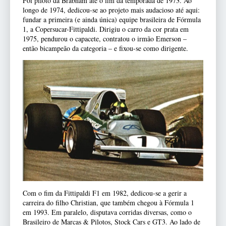
Foi piloto da Brabham até o fim da temporada de 1973. Ao
longo de 1974, dedicou-se ao projeto mais audacioso até aqui:
fundar a primeira (e ainda única) equipe brasileira de Fórmula
1, a Copersucar-Fittipaldi. Dirigiu o carro da cor prata em
1975, pendurou o capacete, contratou o irmão Emerson –
então bicampeão da categoria – e fixou-se como dirigente.
Com o fim da Fittipaldi F1 em 1982, dedicou-se a gerir a
carreira do filho Christian, que também chegou à Fórmula 1
em 1993. Em paralelo, disputava corridas diversas, como o
Brasileiro de Marcas & Pilotos, Stock Cars e GT3. Ao lado de