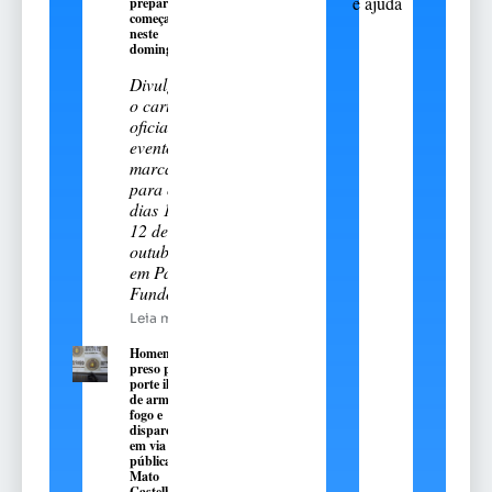
e ajuda
preparatória
começa
neste
domingo, 9
Divulgado
o cartal
oficial do
evento
marcado
para os
dias 11 e
12 de
outubro
em Passo
Fundo
Leia mais
Homem é
preso por
porte ilegal
de arma de
fogo e
disparos
em via
pública em
Mato
Castelhano