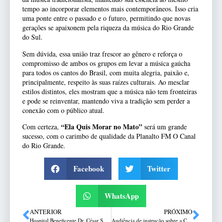
tempo ao incorporar elementos mais contemporâneos. Isso cria
uma ponte entre o passado e o futuro, permitindo que novas
gerações se apaixonem pela riqueza da música do Rio Grande
do Sul.
Sem dúvida, essa união traz frescor ao gênero e reforça o
compromisso de ambos os grupos em levar a música gaúcha
para todos os cantos do Brasil, com muita alegria, paixão e,
principalmente, respeito às suas raízes culturais. Ao mesclar
estilos distintos, eles mostram que a música não tem fronteiras
e pode se reinventar, mantendo viva a tradição sem perder a
conexão com o público atual.
“Ela Quis Morar no Mato”
Com certeza,
será um grande
sucesso, com o carimbo de qualidade da Planalto FM O Canal
do Rio Grande.
Facebook
Twitter
WhatsApp
ANTERIOR
PRÓXIMO
Hospital Beneficente Dr. César Santos abre processo seletivo para contratação de médicos
Audiência de instrução sobre a Chacina da Cohab é realizada em Passo Fundo