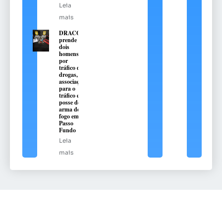
Leia
mais
DRACO
prende
dois
homens
por
tráfico de
drogas,
associação
para o
tráfico e
posse de
arma de
fogo em
Passo
Fundo
Leia
mais