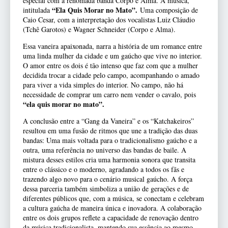
especial com a renomada banda Corpo e Alma. A música,
“Ela Quis Morar no Mato”.
intitulada
Uma composição de
Caio Cesar, com a interpretação dos vocalistas Luiz Cláudio
(Tchê Garotos) e Wagner Schneider (Corpo e Alma).
Essa vaneira apaixonada, narra a história de um romance entre
uma linda mulher da cidade e um gaúcho que vive no interior.
O amor entre os dois é tão intenso que faz com que a mulher
decidida trocar a cidade pelo campo, acompanhando o amado
para viver a vida simples do interior. No campo, não há
necessidade de comprar um carro nem vender o cavalo, pois
“ela quis morar no mato”.
A conclusão entre a “Gang da Vaneira” e os “Katchakeiros”
resultou em uma fusão de ritmos que une a tradição das duas
bandas: Uma mais voltada para o tradicionalismo gaúcho e a
outra, uma referência no universo das bandas de baile. A
mistura desses estilos cria uma harmonia sonora que transita
entre o clássico e o moderno, agradando a todos os fãs e
trazendo algo novo para o cenário musical gaúcho. A força
dessa parceria também simboliza a união de gerações e de
diferentes públicos que, com a música, se conectam e celebram
a cultura gaúcha de maneira única e inovadora. A colaboração
entre os dois grupos reflete a capacidade de renovação dentro
da música tradicionalista, mantendo sua essência ao mesmo