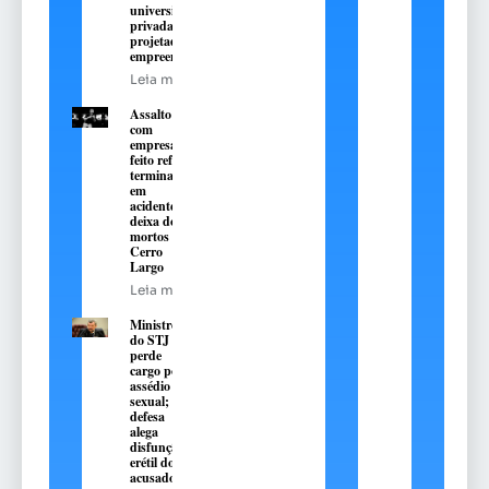
universidade
privada do RS
projetada para o
empreendedorismo
Leia mais
Assalto
com
empresário
feito refém
termina
em
acidente e
deixa dois
mortos em
Cerro
Largo
Leia mais
Ministro
do STJ
perde
cargo por
assédio
sexual;
defesa
alega
disfunção
erétil do
acusado