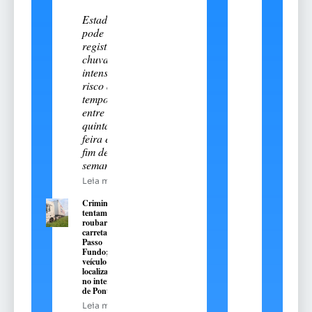
Estado
pode
registrar
chuva
intensa e
risco de
temporais
entre esta
quinta-
feira e o
fim de
semana
Leia mais
Criminosos
tentam
roubar
carreta em
Passo
Fundo;
veículo é
localizado
no interior
de Pontão
Leia mais