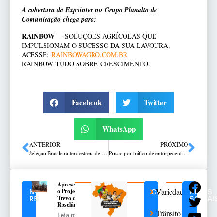
A cobertura da Expointer no Grupo Planalto de
Comunicação chega para:
RAINBOW
– SOLUÇÕES AGRÍCOLAS QUE
IMPULSIONAM O SUCESSO DA SUA LAVOURA.
ACESSE:
RAINBOWAGRO.COM.BR
RAINBOW TUDO SOBRE CRESCIMENTO.
Facebook
Twitter
WhatsApp
ANTERIOR
PRÓXIMO
Seleção Brasileira terá estreia de Carlo Ancelotti no Maracanã
Prisão por tráfico de entorpecentes em Passo Fundo
Apresentado
Variedades
o Projeto do
NOTÍCIAS
CATEGORIAS
REDES
Trevo da
RELACIONADAS
SOCIAI
Roselândia
Trânsito
Leia mais