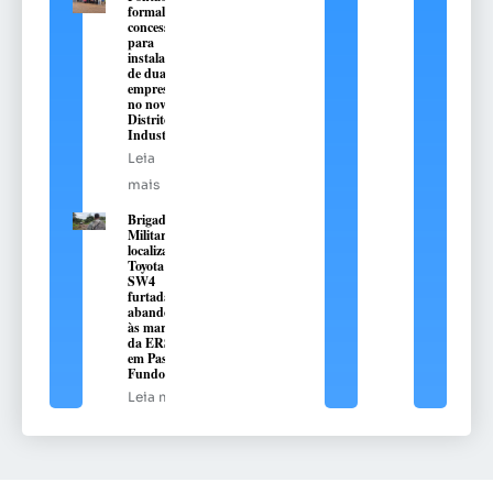
formaliza
concessões
para
instalação
de duas
empresas
no novo
Distrito
Industrial
Leia
mais
Brigada
Militar
localiza
Toyota Hilux
SW4
furtada e
abandonada
às margens
da ERS-324,
em Passo
Fundo
Leia mais