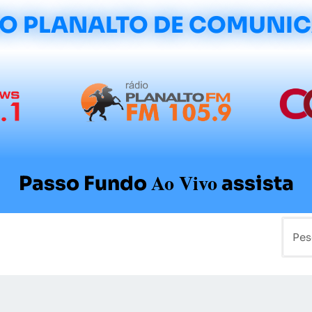
O PLANALTO DE COMUNI
Ao Vivo
Passo Fundo
assista
mo
Colunistas
Sobre a Planalto
Contato