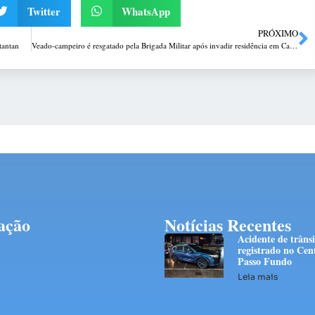
Twitter
WhatsApp
PRÓXIMO
tantan
Veado-campeiro é resgatado pela Brigada Militar após invadir residência em Catuípe
ação
Notícias Recentes
Acidente de trânsi
registrado no Cen
Passo Fundo
Leia mais