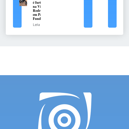
é furtada
na Vila
Rodrigues,
em Passo
Fundo
Leia mais