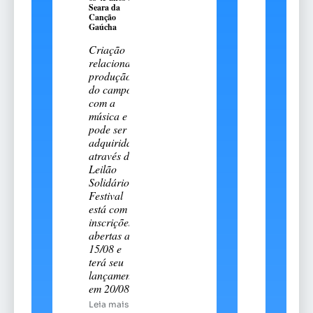
Seara da
Canção
Gaúcha
Criação
relaciona a
produção
do campo
com a
música e
pode ser
adquirida
através do
Leilão
Solidário.
Festival
está com
inscrições
abertas até
15/08 e
terá seu
lançamento
em 20/08
Leia mais