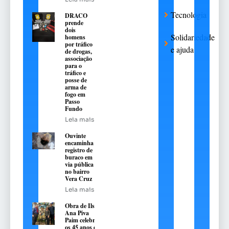
Tecnologia
DRACO
prende
dois
Solidariedade
homens
por tráfico
e ajuda
de drogas,
associação
para o
tráfico e
posse de
arma de
fogo em
Passo
Fundo
Leia mais
Ouvinte
encaminha
registro de
buraco em
via pública
no bairro
Vera Cruz
Leia mais
Obra de Ilse
Ana Piva
Paim celebra
os 45 anos da