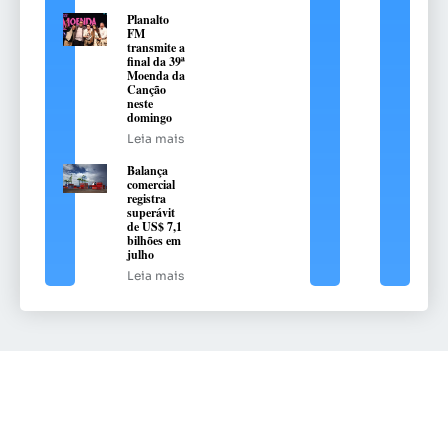
Planalto
FM
transmite a
final da 39ª
Moenda da
Canção
neste
domingo
Leia mais
Balança
comercial
registra
superávit
de US$ 7,1
bilhões em
julho
Leia mais