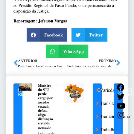
ao Presídio Regional de Passo Fundo, onde permanecerão à
disposição da Justiça.
Reportagem: Jeferson Vargas
Facebook
Twitter
WhatsApp
ANTERIOR
PRÓXIMO
Passo Fundo Futsal vence o Guarany e larga em vantagem na final da Taça Farroupilha
Prefeitura inicia asfaltamento da Rua Independência pelo programa “Minha Rua com Asfalto”
Ministro
Variedades
do STJ
NOTÍCIAS
CATEGORIAS
REDES
perde
RELACIONADAS
SOCIAI
cargo por
assédio
Trânsito
sexual;
defesa
alega
Tradicionalismo
disfunção
erétil do
acusado
Trabalho
Leia mais