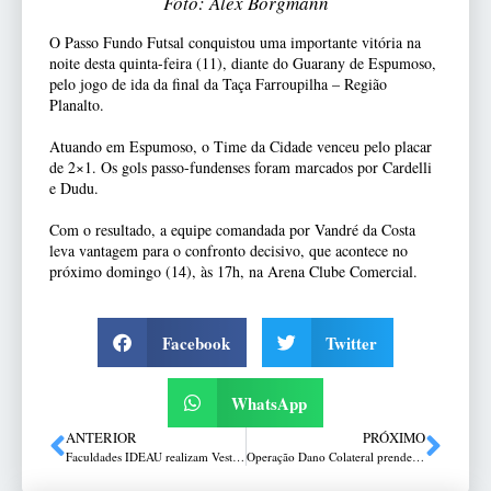
Foto: Alex Borgmann
O Passo Fundo Futsal conquistou uma importante vitória na
noite desta quinta-feira (11), diante do Guarany de Espumoso,
pelo jogo de ida da final da Taça Farroupilha – Região
Planalto.
Atuando em Espumoso, o Time da Cidade venceu pelo placar
de 2×1. Os gols passo-fundenses foram marcados por Cardelli
e Dudu.
Com o resultado, a equipe comandada por Vandré da Costa
leva vantagem para o confronto decisivo, que acontece no
próximo domingo (14), às 17h, na Arena Clube Comercial.
Facebook
Twitter
WhatsApp
ANTERIOR
PRÓXIMO
Faculdades IDEAU realizam Vestibular de Inverno 2026
Operação Dano Colateral prende três homens e cumpre 11 mandados em investigação de tentativa de homicídio