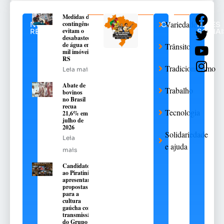
Medidas de
Variedades
contingência
NOTÍCIAS
CATEGORIAS
REDES
evitam o
RELACIONADAS
SOCIAI
desabastecimento
de água em 376
Trânsito
mil imóveis no
RS
Tradicionalismo
Leia mais
Abate de
Trabalho
bovinos
no Brasil
recua
Tecnologia
21,6% em
julho de
2026
Solidariedade
Leia
e ajuda
mais
Candidatos
ao Piratini
apresentarão
propostas
para a
cultura
gaúcha com
transmissão
do Grupo