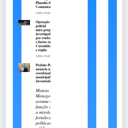
Planalto de
Comunicação
Leia mais
Operação
policial
mira grupo
investigado
por roubos
e furtos em
Carazinho
e região
Leia mais
Prefeito Pedro
anuncia novo
coordenador
municipal da
Juventude
Mateus
Menegotto
assume a
função com
a missão de
fortalecer
políticas