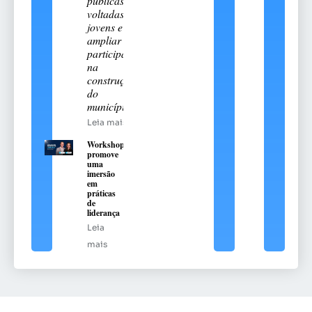
públicas
voltadas aos
jovens e
ampliar sua
participação
na
construção
do
município
Leia mais
Workshop
promove
uma
imersão
em
práticas
de
liderança
Leia
mais