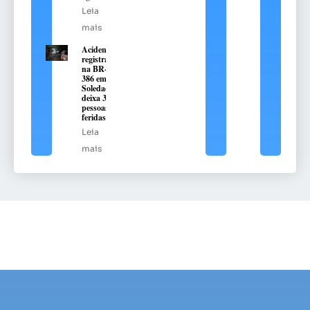
Leia
mais
Acidente
registrado
na BR-
386 em
Soledade
deixa 3
pessoas
feridas
Leia
mais