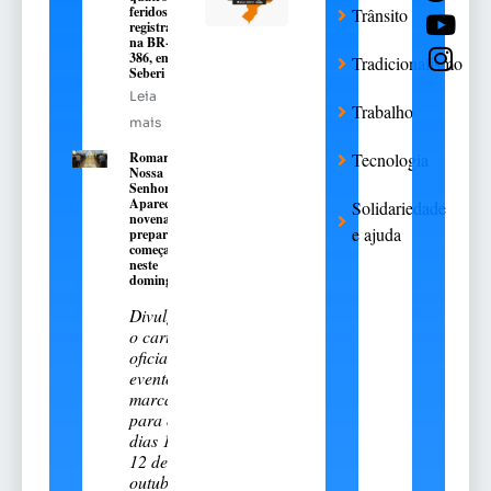
feridos é
Trânsito
registrado
na BR-
386, em
Tradicionalismo
Seberi
Leia
Trabalho
mais
Romaria de
Tecnologia
Nossa
Senhora
Aparecida:
Solidariedade
novena
e ajuda
preparatória
começa
neste
domingo, 9
Divulgado
o cartal
oficial do
evento
marcado
para os
dias 11 e
12 de
outubro