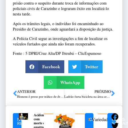
prisão contra o suspeito durante troca de informações com
policiais civis de Carazinho e lograram êxito em localizá-lo
nesta tarde.
Após os trâmites legais, o indivíduo foi encaminhado ao
Presídio de Carazinho, onde aguardará a disposição da justiça.
A Polícia Civil segue as investigações a fim de localizar os
veículos furtados que ainda não foram recuperados.
Fonte : 5 DPRI/Cruz Alta/DP Ibirubá – ClicEspumoso
Facebook
Twitter
WhatsApp
ANTERIOR
PRÓXIMO
Homem é preso por tráfico de drogas no centro de Lagoa Vermelha
Ladrão furta bicicleta na área central de Passo Fundo
Acidente
Variedades
com
NOTÍCIAS
CATEGORIAS
REDES
morte e
RELACIONADAS
SOCIAI
quatro