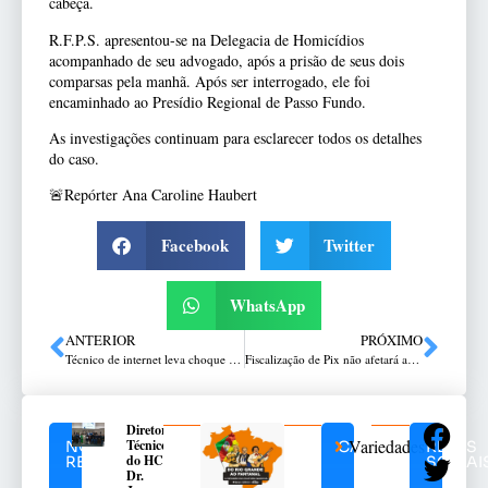
cabeça.
R.F.P.S. apresentou-se na Delegacia de Homicídios
acompanhado de seu advogado, após a prisão de seus dois
comparsas pela manhã. Após ser interrogado, ele foi
encaminhado ao Presídio Regional de Passo Fundo.
As investigações continuam para esclarecer todos os detalhes
do caso.
🚨Repórter Ana Caroline Haubert
Facebook
Twitter
WhatsApp
ANTERIOR
PRÓXIMO
Técnico de internet leva choque durante manutenção em poste em Passo Fundo
Fiscalização de Pix não afetará autônomos, esclarece Receita
Diretor
Variedades
Técnico
NOTÍCIAS
CATEGORIAS
REDES
do HC,
RELACIONADAS
SOCIAI
Dr.