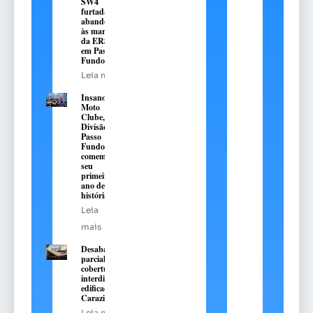
SW4
furtada e
abandonada
às margens
da ERS-324,
em Passo
Fundo
Leia mais
Insanos
Moto
Clube,
Divisão
Passo
Fundo,
comemora
seu
primeiro
ano de
história
Leia
mais
Desabamento
parcial de
cobertura
interdita
edificação em
Carazinho
Leia mais