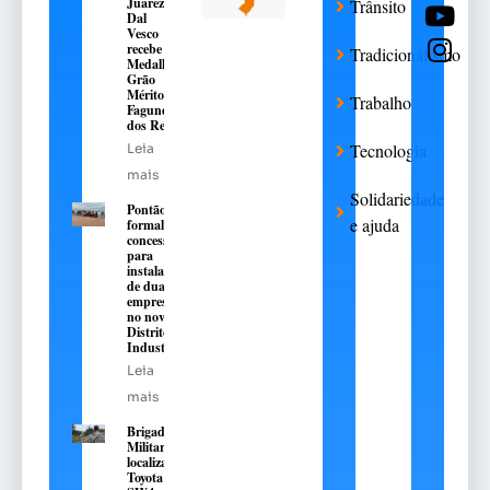
Juarez
Trânsito
Dal
Vesco
recebe a
Tradicionalismo
Medalha
Grão
Mérito
Trabalho
Fagundes
dos Reis
Tecnologia
Leia
mais
Solidariedade
Pontão
e ajuda
formaliza
concessões
para
instalação
de duas
empresas
no novo
Distrito
Industrial
Leia
mais
Brigada
Militar
localiza
Toyota Hilux