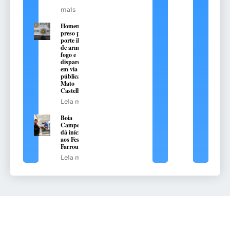
mais
Homem é
preso por
porte ilegal
de arma de
fogo e
disparos
em via
pública em
Mato
Castelhano
Leia mais
Boia
Campeira
dá início
aos Festejos
Farroupilha
Leia mais