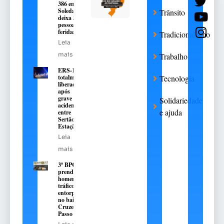
386 em
Soledade
Trânsito
deixa 3
pessoas
feridas
Tradicionalismo
Leia
mais
Trabalho
ERS-135 é
totalmente
Tecnologia
liberada
após
grave
Solidariedade
acidente
e ajuda
entre
Sertão e
Estação
Leia
mais
3º BPChq
prende
homem por
tráfico de
entorpecentes
no bairro
Cruzeiro, em
Passo Fundo