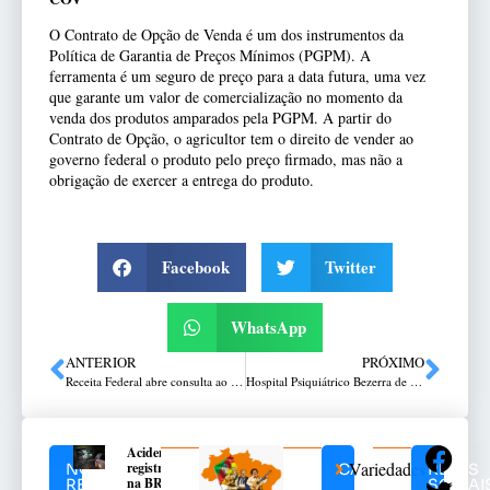
O Contrato de Opção de Venda é um dos instrumentos da
Política de Garantia de Preços Mínimos (PGPM). A
ferramenta é um seguro de preço para a data futura, uma vez
que garante um valor de comercialização no momento da
venda dos produtos amparados pela PGPM. A partir do
Contrato de Opção, o agricultor tem o direito de vender ao
governo federal o produto pelo preço firmado, mas não a
obrigação de exercer a entrega do produto.
Facebook
Twitter
WhatsApp
ANTERIOR
PRÓXIMO
Receita Federal abre consulta ao lote residual de restituição do IRPF do mês de março
Hospital Psiquiátrico Bezerra de Menezes completa 35 anos
Acidente
Variedades
registrado
NOTÍCIAS
CATEGORIAS
REDES
na BR-
RELACIONADAS
SOCIAI