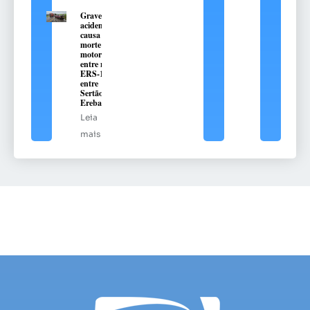
Grave
acidente
causa
morte de
motorista
entre na
ERS-135,
entre
Sertão e
Erebango
Leia
mais