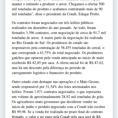
manter o estímulo a produzir o arroz. Chegamos a ofertar 500
mil toneladas do produto e acabamos contratando mais de 90
mil toneladas”, disse o presidente da Conab, Edegar Pretto.
Os contratos foram negociados em três leilões públicos
realizados em dezembro do ano passado. Ao todo, foram
firmados 3.396 contratos, com negociação de cerca de 91,7 mil
toneladas de arroz. A maior parte da negociação foi realizada
no Rio Grande do Sul. Os produtores do estado são
responsáveis pela contratação de 58.455 toneladas do cereal, o
que corresponde a 63,75% do total negociado. Os produtores
gaúchos que optarem pela venda antecipada no início de maio
receberão R$ 82,85 por saca. A oferta inicial foi de R$ 87,62,
mas há um desconto pela diferença no período de
carregamento logístico e financeiro do produto.
Outro estado com destaque nas operações é o Mato Grosso,
sendo responsável por 31,54% dos lotes arrematados nos
leilões. Foram 1.071 contratos negociados, o que representa
um volume de aproximadamente 28,92 mil toneladas do grão.
Os agricultores mato-grossenses que decidirem vender no
início de junho o produto negociado com a Conab irão receber
R$ 99,98. Se a venda for realizada no prazo final do contrato
firmado, o valor a ser pago pela Conab pela saca será de R$