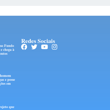
Redes Sociais
sso Fundo
e chega à
ontos
e homem
gas e posse
ções em
ojeto que