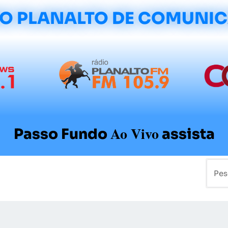
O PLANALTO DE COMUNI
Ao Vivo
Passo Fundo
assista
mo
Colunistas
Sobre a Planalto
Contato