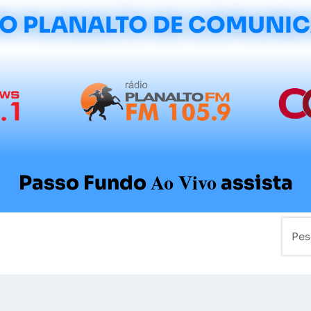
O PLANALTO DE COMUNI
Ao Vivo
Passo Fundo
assista
mo
Colunistas
Sobre a Planalto
Contato