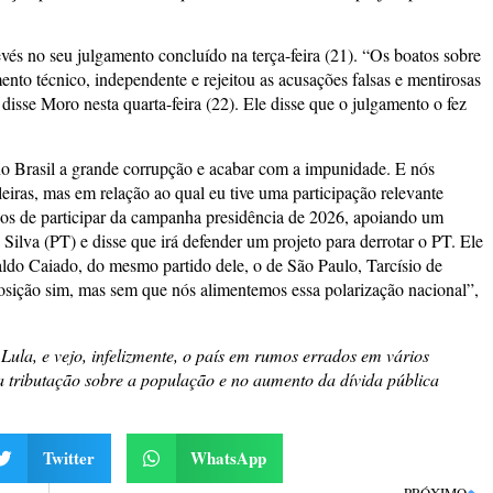
és no seu julgamento concluído na terça-feira (21). “Os boatos sobre
to técnico, independente e rejeitou as acusações falsas e mentirosas
isse Moro nesta quarta-feira (22). Ele disse que o julgamento o fez
no Brasil a grande corrupção e acabar com a impunidade. E nós
ileiras, mas em relação ao qual eu tive uma participação relevante
nos de participar da campanha presidência de 2026, apoiando um
 Silva (PT) e disse que irá defender um projeto para derrotar o PT. Ele
ldo Caiado, do mesmo partido dele, o de São Paulo, Tarcísio de
sição sim, mas sem que nós alimentemos essa polarização nacional”,
ula, e vejo, infelizmente, o país em rumos errados em vários
a tributação sobre a população e no aumento da dívida pública
Twitter
WhatsApp
PRÓXIMO