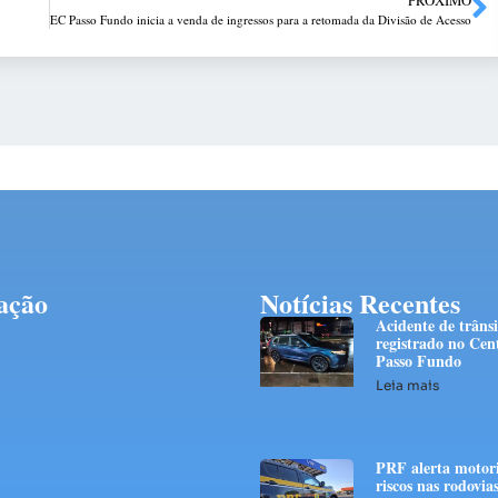
EC Passo Fundo inicia a venda de ingressos para a retomada da Divisão de Acesso
ação
Notícias Recentes
Acidente de trânsi
registrado no Cen
Passo Fundo
Leia mais
PRF alerta motori
riscos nas rodovias