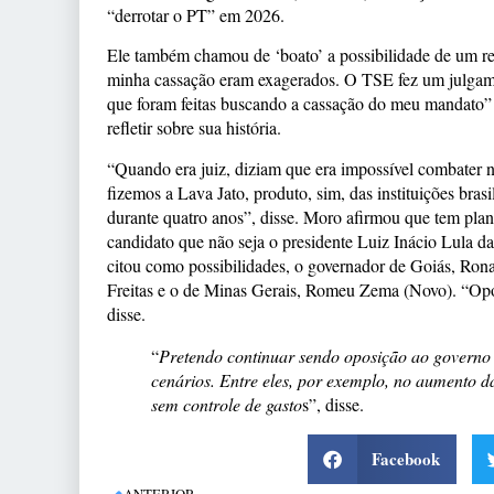
“derrotar o PT” em 2026.
Ele também chamou de ‘boato’ a possibilidade de um rev
minha cassação eram exagerados. O TSE fez um julgamen
que foram feitas buscando a cassação do meu mandato” d
refletir sobre sua história.
“Quando era juiz, diziam que era impossível combater 
fizemos a Lava Jato, produto, sim, das instituições bras
durante quatro anos”, disse. Moro afirmou que tem pla
candidato que não seja o presidente Luiz Inácio Lula da
citou como possibilidades, o governador de Goiás, Rona
Freitas e o de Minas Gerais, Romeu Zema (Novo). “Opo
disse.
“
Pretendo continuar sendo oposição ao governo L
cenários. Entre eles, por exemplo, no aumento d
sem controle de gasto
s”, disse.
Facebook
ANTERIOR