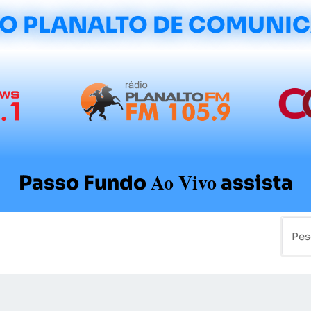
O PLANALTO DE COMUNI
Ao Vivo
Passo Fundo
assista
mo
Colunistas
Sobre a Planalto
Contato