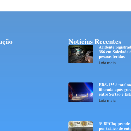
ação
Notícias Recentes
Acidente registra
386 em Soledade d
pessoas feridas
Leia mais
ERS-135 é totalm
liberada após grav
entre Sertão e E
Leia mais
3º BPChq prend
por tráfico de ent