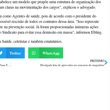
stabelece um modelo que propõe uma estrutura de organização dos
mais claras na movimentação dos cargos”, explicou o advogado.
am como Agentes de saúde, pois de acordo com o presidente do
ível rescisão de todos os contratos dessa área. “Isso repercute
nte na prevenção social. Já foram proporcionadas inúmeras ações
o Sindicato para evitar essa demissão em massa”, informou Ebling.
Saúde, celetistas e também estatutários.
Twitter
WhatsApp
PRÓXIMO
Programa Uma Criança, Uma Árvore já plantou mais de 300 mudas em Passo Fundo
Divulgada lista de aprovados no concurso do magistério