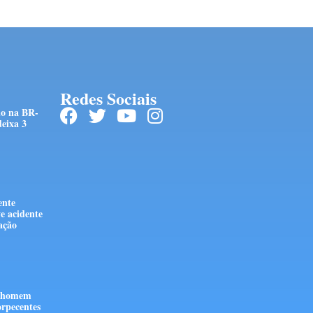
Redes Sociais
do na BR-
eixa 3
ente
e acidente
stação
e homem
orpecentes