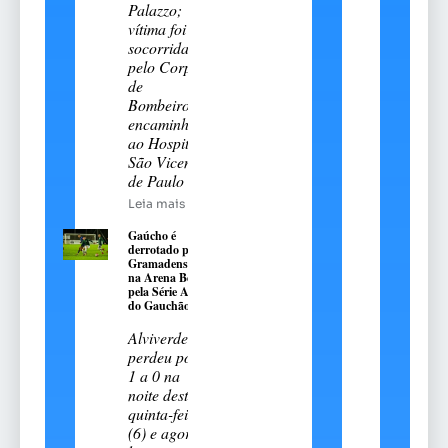
Palazzo;
vítima foi
socorrida
pelo Corpo
de
Bombeiros e
encaminhada
ao Hospital
São Vicente
de Paulo
Leia mais
Gaúcho é
derrotado pelo
Gramadense
na Arena Be8
pela Série A2
do Gauchão
Alviverde
perdeu por
1 a 0 na
noite desta
quinta-feira
(6) e agora