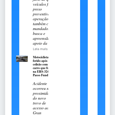
veículos foi
preso
preventivamente;
operação
também cumpriu
mandados de
busca e
apreensão com
apoio da DHPP
Leia mais
Motociclista fica
ferido após
colisão com
carro que fugiu
na ERS-324, em
Passo Fundo
Acidente
ocorreu nas
proximidades
do novo
trevo de
acesso ao
Gran