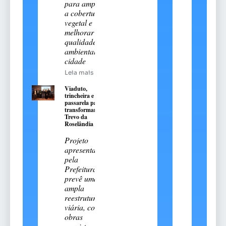
para ampliar
a cobertura
vegetal e
melhorar a
qualidade
ambiental da
cidade
Leia mais
Viaduto,
trincheira e
passarela para
transformar o
Trevo da
Roselândia
Projeto
apresentado
pela
Prefeitura
prevê uma
ampla
reestruturação
viária, com
obras