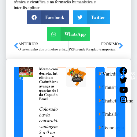
técnica e científica e na formação humanística e
interdisciplinar.
Facebook
Twitter
WhatsApp
ANTERIOR
PRÓXIMO
O testemunho dos primeiros cristãos
PRF prende foragido transportando drone com drogas e celulares em Montenegro
Mesmo com
Variedades
derrota, Inter
NOTÍCIAS
CATEGORIAS
REDES
elimina o
RELACIONADAS
SOCIA
Corinthians e
avança às
Trânsito
quartas de final
da Copa do
Brasil
Tradicionalismo
Colorado
Trabalho
havia
construído
vantagem de
Tecnologia
2 a 0 no