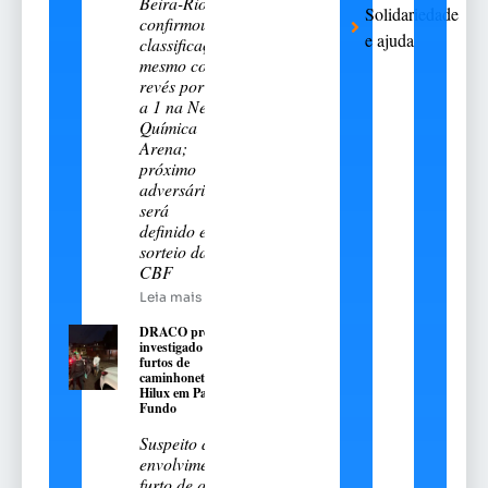
Beira-Rio e
Solidariedade
confirmou a
e ajuda
classificação
mesmo com
revés por 2
a 1 na Neo
Química
Arena;
próximo
adversário
será
definido em
sorteio da
CBF
Leia mais
DRACO prende
investigado por
furtos de
caminhonetes Toyota
Hilux em Passo
Fundo
Suspeito de
envolvimento no
furto de quatro