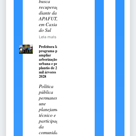
busca
recuperação
diante da
APAFUT,
em Caxias
do Sul
Leia mais
Prefeitura lança
programa para
ampliar
arborização
urbana e prevê
plantio de 2,5
mil árvores até
2028
Política
pública
permanente
une
planejamento
técnico e
participação
da
comunidade