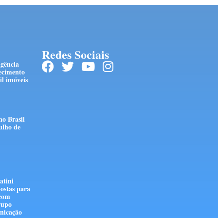
Redes Sociais
ngência
ecimento
l imóveis
no Brasil
ulho de
atini
ostas para
 com
rupo
nicação