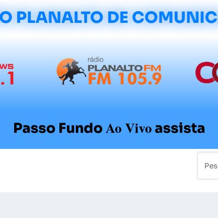
O PLANALTO DE COMUNI
Ao Vivo
Passo Fundo
assista
mo
Colunistas
Sobre a Planalto
Contato