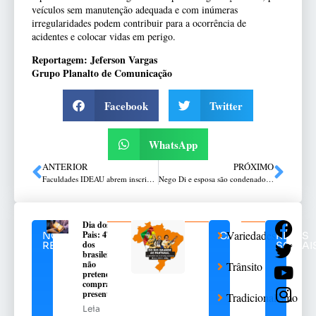
veículos sem manutenção adequada e com inúmeras
irregularidades podem contribuir para a ocorrência de
acidentes e colocar vidas em perigo.
Reportagem: Jeferson Vargas
Grupo Planalto de Comunicação
Facebook
Twitter
WhatsApp
ANTERIOR
PRÓXIMO
Faculdades IDEAU abrem inscrições para o Vestibular de Inverno Agendado
Nego Di e esposa são condenados à prisão por lavagem de dinheiro
Dia dos
Variedades
Pais: 47%
NOTÍCIAS
CATEGORIAS
REDES
dos
RELACIONADAS
SOCIAI
brasileiros
não
Trânsito
pretendem
comprar
presente
Tradicionalismo
Leia