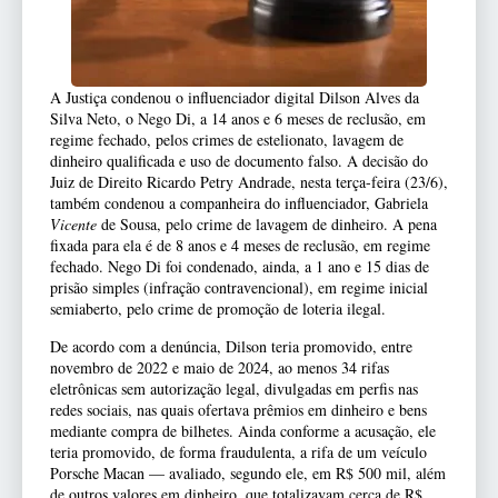
A Justiça condenou o influenciador digital Dilson Alves da
Silva Neto, o Nego Di, a 14 anos e 6 meses de reclusão, em
regime fechado, pelos crimes de estelionato, lavagem de
dinheiro qualificada e uso de documento falso. A decisão do
Juiz de Direito Ricardo Petry Andrade, nesta terça-feira (23/6),
também condenou a companheira do influenciador, Gabriela
Vicente
de Sousa, pelo crime de lavagem de dinheiro. A pena
fixada para ela é de 8 anos e 4 meses de reclusão, em regime
fechado. Nego Di foi condenado, ainda, a 1 ano e 15 dias de
prisão simples (infração contravencional), em regime inicial
semiaberto, pelo crime de promoção de loteria ilegal.
De acordo com a denúncia, Dilson teria promovido, entre
novembro de 2022 e maio de 2024, ao menos 34 rifas
eletrônicas sem autorização legal, divulgadas em perfis nas
redes sociais, nas quais ofertava prêmios em dinheiro e bens
mediante compra de bilhetes. Ainda conforme a acusação, ele
teria promovido, de forma fraudulenta, a rifa de um veículo
Porsche Macan — avaliado, segundo ele, em R$ 500 mil, além
de outros valores em dinheiro, que totalizavam cerca de R$