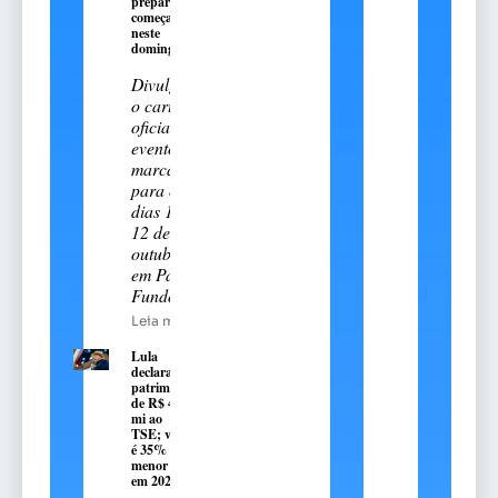
preparatória
começa
neste
domingo, 9
Divulgado
o cartal
oficial do
evento
marcado
para os
dias 11 e
12 de
outubro
em Passo
Fundo
Leia mais
Lula
declara
patrimônio
de R$ 4,7
mi ao
TSE; valor
é 35%
menor que
em 2022