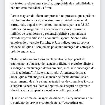
contexto, revela-se mera escusa, desprovida de credibilidade, e
não um erro escusável”, afirma.
Para o magistrado, ficou comprovado no processo que a prática
não foi um ato isolado, mas sim, uma atividade comercial
estruturada, a qual movimentou montante superior a R$ 2,5
milhões. “A magnitude da operação, o alcance massivo a
milhões de seguidores e a reiteração delitiva demonstram
elevada reprovabilidade da conduta”, aponta. Sobre a rifa
envolvendo o veículo Porsche, o Juiz indicou que as provas
evidenciam que Dilson jamais possuiu a intenção de entregar o
prêmio anunciado.
“Estão configurados todos os elementos do tipo penal do
estelionato: a obtenção de vantagem ilícita, o prejuízo alheio e
a indução e manutenção destas em erro, mediante encenação da
rifa fraudulenta”, frisa o magistrado. A sentença destaca,
ainda, que o réu chegou a anunciar de forma dissimulada o
encerramento da rifa e simular tentativas de comunicação com
a suposta vencedora, com o objetivo de assegurar a aparente
idoneidade da campanha e ocultar o delito praticado.
Quanto ao crime de lavagem de dinheiro, Petry menciona que
o conjunto de provas é contundente ao “descortinar um