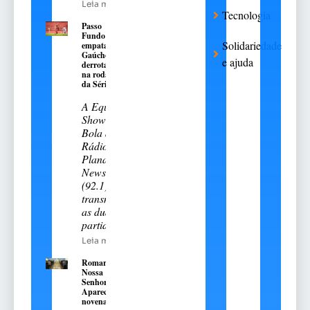
Leia mais
Tecnologia
Passo
Fundo
Solidariedade
empata e
Gaúcho é
e ajuda
derrotado
na rodada
da Série A-2
A Equipe
Show de
Bola da
Rádio
Planalto
News
(92.1)
transmitiu
as duas
partidas
Leia mais
Romaria de
Nossa
Senhora
Aparecida:
novena