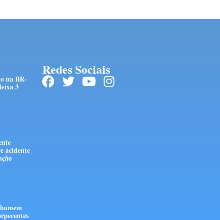
Redes Sociais
do na BR-
eixa 3
ente
e acidente
stação
e homem
orpecentes