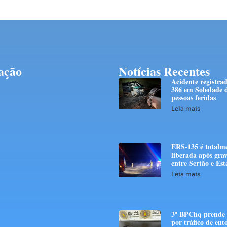
ação
Notícias Recentes
Acidente registra
386 em Soledade d
pessoas feridas
Leia mais
ERS-135 é totalm
liberada após grav
entre Sertão e E
Leia mais
3º BPChq prend
por tráfico de ent