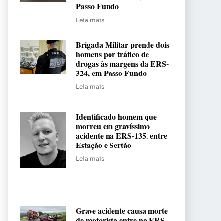
Passo Fundo
Leia mais
Brigada Militar prende dois
homens por tráfico de
drogas às margens da ERS-
324, em Passo Fundo
Leia mais
Identificado homem que
morreu em gravíssimo
acidente na ERS-135, entre
Estação e Sertão
Leia mais
Grave acidente causa morte
de motorista entre na ERS-