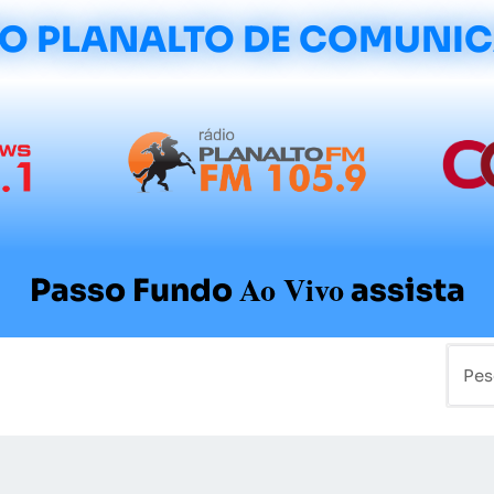
O PLANALTO DE COMUNI
Ao Vivo
Passo Fundo
assista
mo
Colunistas
Sobre a Planalto
Contato