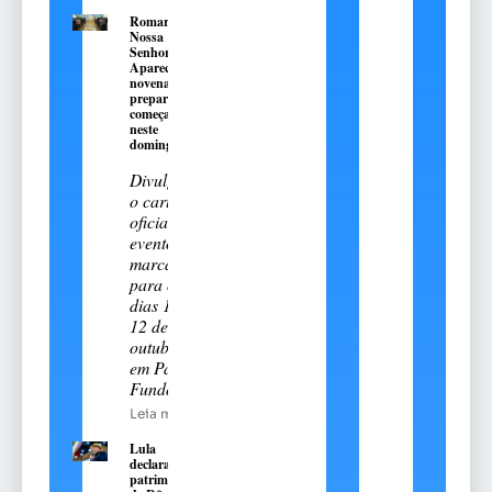
Romaria de
Nossa
Senhora
Aparecida:
novena
preparatória
começa
neste
domingo, 9
Divulgado
o cartal
oficial do
evento
marcado
para os
dias 11 e
12 de
outubro
em Passo
Fundo
Leia mais
Lula
declara
patrimônio