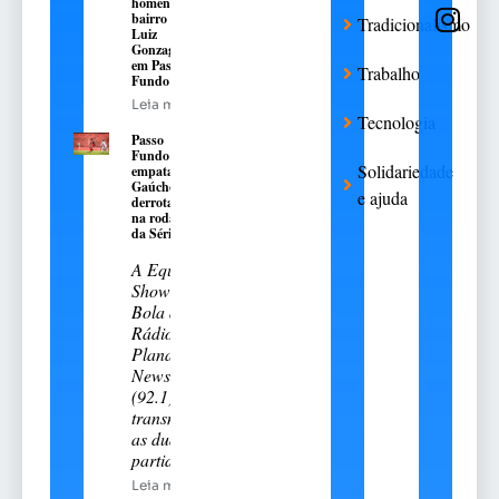
homens no
bairro São
Tradicionalismo
Luiz
Gonzaga,
em Passo
Trabalho
Fundo
Leia mais
Tecnologia
Passo
Fundo
Solidariedade
empata e
Gaúcho é
e ajuda
derrotado
na rodada
da Série A-2
A Equipe
Show de
Bola da
Rádio
Planalto
News
(92.1)
transmitiu
as duas
partidas
Leia mais