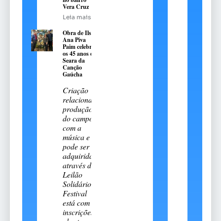
Vera Cruz
Leia mais
Obra de Ilse
Ana Piva
Paim celebra
os 45 anos da
Seara da
Canção
Gaúcha
Criação
relaciona a
produção
do campo
com a
música e
pode ser
adquirida
através do
Leilão
Solidário.
Festival
está com
inscrições