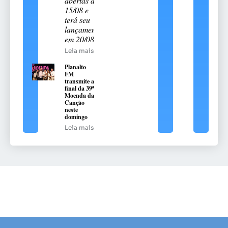
abertas até
15/08 e
terá seu
lançamento
em 20/08
Leia mais
Planalto
FM
transmite a
final da 39ª
Moenda da
Canção
neste
domingo
Leia mais