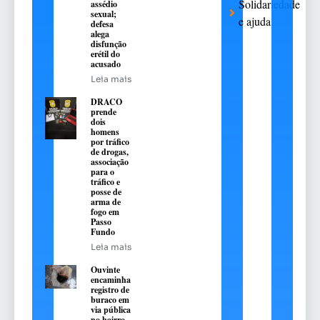
Solidariedade
assédio
sexual;
e ajuda
defesa
alega
disfunção
erétil do
acusado
Leia mais
DRACO
prende
dois
homens
por tráfico
de drogas,
associação
para o
tráfico e
posse de
arma de
fogo em
Passo
Fundo
Leia mais
Ouvinte
encaminha
registro de
buraco em
via pública
no bairro