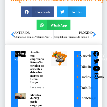
Facebook
Twitter
WhatsApp
ANTERIOR
PRÓXIMO
Chimarrão com o Prefeito: Pedro Almeida confirma a retomada do Rodeio de Passo Fundo
Hospital São Vicente de Paulo é destaque no uso efetivo de antibióticos
Assalto
Variedades
com
NOTÍCIAS
CATEGORIAS
REDES
empresário
RELACIONADAS
SOCIAI
feito refém
termina em
Trânsito
acidente e
deixa dois
mortos em
Tradicionalismo
Cerro
Largo
Trabalho
Leia mais
Ministro
Tecnologia
do STJ
perde
cargo por