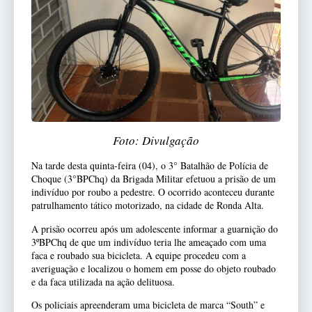
Foto: Divulgação
Na tarde desta quinta-feira (04), o 3° Batalhão de Polícia de
Choque (3°BPChq) da Brigada Militar efetuou a prisão de um
indivíduo por roubo a pedestre. O ocorrido aconteceu durante
patrulhamento tático motorizado, na cidade de Ronda Alta.
A prisão ocorreu após um adolescente informar a guarnição do
3ºBPChq de que um indivíduo teria lhe ameaçado com uma
faca e roubado sua bicicleta. A equipe procedeu com a
averiguação e localizou o homem em posse do objeto roubado
e da faca utilizada na ação delituosa.
Os policiais apreenderam uma bicicleta de marca “South” e