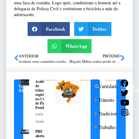
uma faca de cozinha. Logo após, conduziram o homem até a
delegacia de Polícia Civil e restituíram a bicicleta a mãe do
adolescente.
Facebook
Twitter
WhatsApp
ANTERIOR
PRÓXIMO
Acidente entre caminhões resulta em mortes na ERS-324, entre Pontão e Ronda Alta
Brigada Militar realiza prisão de três indivíduos por roubo a pedestre
Acidente
Variedades
de
NOTÍCIAS
CATEGORIAS
REDES
trânsito
RELACIONADAS
SOCIAI
registrado
no Centro
Trânsito
de Passo
Fundo
Tradicionalismo
Leia
mais
Trabalho
PRF
alerta