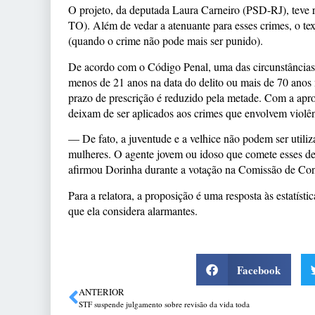
O projeto, da deputada Laura Carneiro (PSD-RJ), teve r
TO). Além de vedar a atenuante para esses crimes, o t
(quando o crime não pode mais ser punido).
De acordo com o Código Penal, uma das circunstâncias a
menos de 21 anos na data do delito ou mais de 70 anos n
prazo de prescrição é reduzido pela metade. Com a apro
deixam de ser aplicados aos crimes que envolvem violên
— De fato, a juventude e a velhice não podem ser utiliz
mulheres. O agente jovem ou idoso que comete esses d
afirmou Dorinha durante a votação na Comissão de Cons
Para a relatora, a proposição é uma resposta às estatístic
que ela considera alarmantes.
Facebook
ANTERIOR
STF suspende julgamento sobre revisão da vida toda