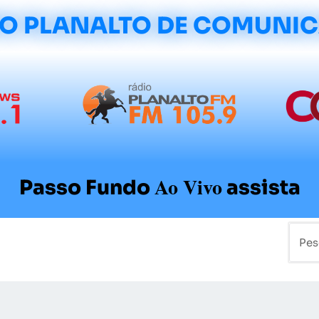
O PLANALTO DE COMUNI
Ao Vivo
Passo Fundo
assista
mo
Colunistas
Sobre a Planalto
Contato