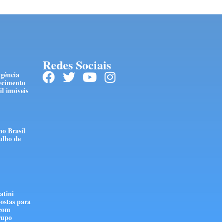
Redes Sociais
ngência
ecimento
l imóveis
no Brasil
ulho de
atini
ostas para
 com
rupo