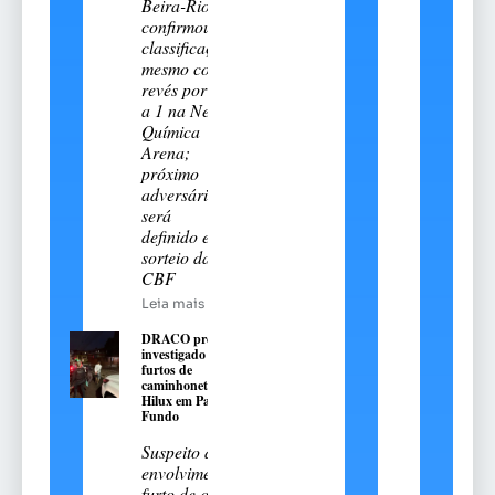
Beira-Rio e
confirmou a
classificação
mesmo com
revés por 2
a 1 na Neo
Química
Arena;
próximo
adversário
será
definido em
sorteio da
CBF
Leia mais
DRACO prende
investigado por
furtos de
caminhonetes Toyota
Hilux em Passo
Fundo
Suspeito de
envolvimento no
furto de quatro