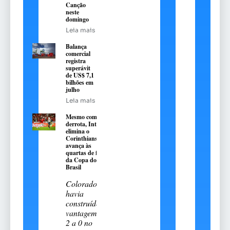
Canção
neste
domingo
Leia mais
Balança
comercial
registra
superávit
de US$ 7,1
bilhões em
julho
Leia mais
Mesmo com
derrota, Inter
elimina o
Corinthians e
avança às
quartas de final
da Copa do
Brasil
Colorado
havia
construído
vantagem de
2 a 0 no