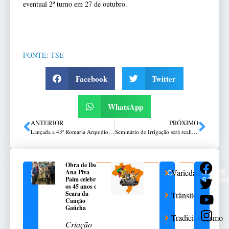
eventual 2º turno em 27 de outubro.
FONTE: TSE
Facebook
Twitter
WhatsApp
ANTERIOR
PRÓXIMO
Lançada a 43ª Romaria Arquidiocesana de Nossa Senhora Aparecida
Seminário de Irrigação será realizado em Passo Fundo
Obra de Ilse
Variedades
Ana Piva
NOTÍCIAS
CATEGORIAS
REDES
Paim celebra
RELACIONADAS
SOCIA
os 45 anos da
Seara da
Trânsito
Canção
Gaúcha
Tradicionalismo
Criação