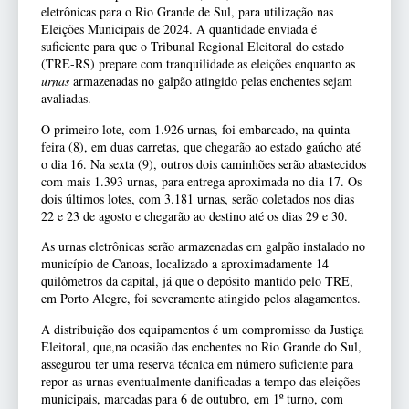
eletrônicas para o Rio Grande de Sul, para utilização nas
Eleições Municipais de 2024. A quantidade enviada é
suficiente para que o Tribunal Regional Eleitoral do estado
(TRE-RS) prepare com tranquilidade as eleições enquanto as
urnas
armazenadas no galpão atingido pelas enchentes sejam
avaliadas.
O primeiro lote, com 1.926 urnas, foi embarcado, na quinta-
feira (8), em duas carretas, que chegarão ao estado gaúcho até
o dia 16. Na sexta (9), outros dois caminhões serão abastecidos
com mais 1.393 urnas, para entrega aproximada no dia 17. Os
dois últimos lotes, com 3.181 urnas, serão coletados nos dias
22 e 23 de agosto e chegarão ao destino até os dias 29 e 30.
As urnas eletrônicas serão armazenadas em galpão instalado no
município de Canoas, localizado a aproximadamente 14
quilômetros da capital, já que o depósito mantido pelo TRE,
em Porto Alegre, foi severamente atingido pelos alagamentos.
A distribuição dos equipamentos é um compromisso da Justiça
Eleitoral, que,na ocasião das enchentes no Rio Grande do Sul,
assegurou ter uma reserva técnica em número suficiente para
repor as urnas eventualmente danificadas a tempo das eleições
municipais, marcadas para 6 de outubro, em 1º turno, com