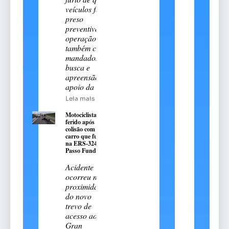
veículos foi
preso
preventivamente;
operação
também cumpriu
mandados de
busca e
apreensão com
apoio da DHPP
Leia mais
Motociclista fica
ferido após
colisão com
carro que fugiu
na ERS-324, em
Passo Fundo
Acidente
ocorreu nas
proximidades
do novo
trevo de
acesso ao
Gran