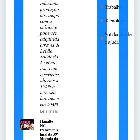
relaciona a
Trabalho
produção
do campo
Tecnologia
com a
música e
pode ser
Solidariedade
adquirida
e ajuda
através do
Leilão
Solidário.
Festival
está com
inscrições
abertas até
15/08 e
terá seu
lançamento
em 20/08
Leia mais
Planalto
FM
transmite a
final da 39ª
Moenda da