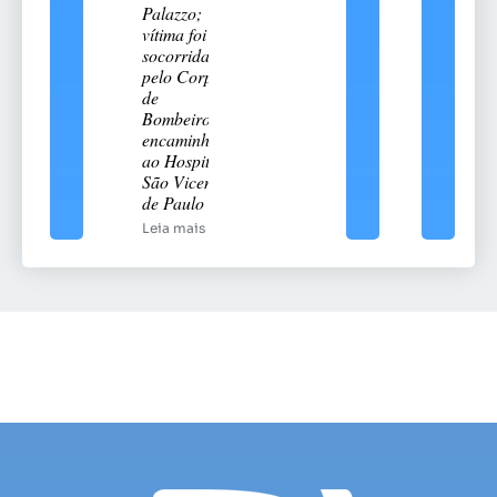
Palazzo;
vítima foi
socorrida
pelo Corpo
de
Bombeiros e
encaminhada
ao Hospital
São Vicente
de Paulo
Leia mais