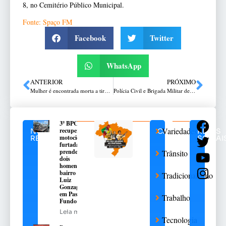
8, no Cemitério Público Municipal.
Fonte: Spaço FM
Facebook
Twitter
WhatsApp
ANTERIOR
PRÓXIMO
Mulher é encontrada morta a tiros próximo ao Rio Jacuí em Tapera
Polícia Civil e Brigada Militar de Santa Bárbara do Sul efetuam prisão por tráfico de drogas
3º BPChq
Variedades
recupera
NOTÍCIAS
CATEGORIAS
REDES
motocicleta
RELACIONADAS
SOCIAI
furtada e
prende
Trânsito
dois
homens no
bairro São
Tradicionalismo
Luiz
Gonzaga,
em Passo
Trabalho
Fundo
Leia mais
Tecnologia