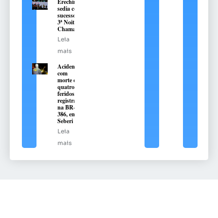
Erechim
sedia com
sucesso a
3ª Noite
Chamamé
Leia
mais
Acidente
com
morte e
quatro
feridos é
registrado
na BR-
386, em
Seberi
Leia
mais