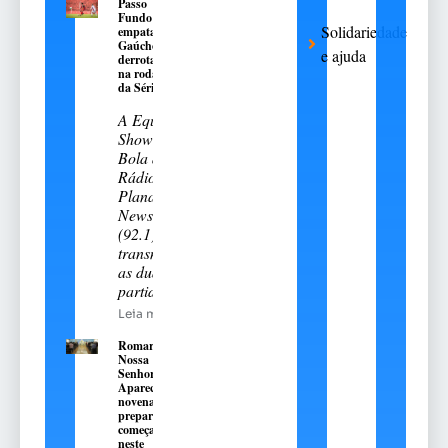
Passo
Fundo
Solidariedade
empata e
Gaúcho é
e ajuda
derrotado
na rodada
da Série A-2
A Equipe
Show de
Bola da
Rádio
Planalto
News
(92.1)
transmitiu
as duas
partidas
Leia mais
Romaria de
Nossa
Senhora
Aparecida:
novena
preparatória
começa
neste