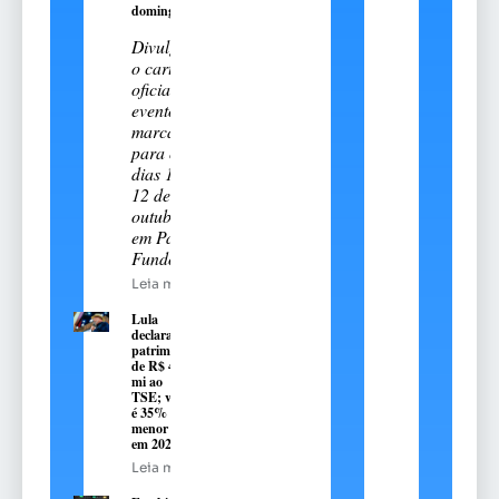
domingo, 9
Divulgado
o cartal
oficial do
evento
marcado
para os
dias 11 e
12 de
outubro
em Passo
Fundo
Leia mais
Lula
declara
patrimônio
de R$ 4,7
mi ao
TSE; valor
é 35%
menor que
em 2022
Leia mais