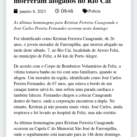
morreram afogados no Rio Caí
Polícia
janeiro 8, 2023
09:45
As últimas homenagens para Kristian Ferreira Casagrande e
José Carlos Pereira Fernandes ocorrem neste domingo
Foi identificado como Kristian Ferreira Casagrande, de 26
anos, o jovem morador de Farroupilha, que morreu afogado na
tarde deste sábado, 7, no Rio Caí, localidade de Arroio Feliz,
no município de Feliz, a 84 km de Porto Alegre.
De acordo com o Corpo de Bombeiros Voluntários de Feliz, a
vítima tomava banho no rio com seus familiares, quando se
afogou. Um morador da região, identificado como José Carlos
Pereira Fernandes, de 67 anos, que estava a bordo de um
caiaque tentou salvá-lo, mas sofreu uma parada cardíaca e
também faleceu. Fernandes chegou a colocar Casagrande
dentro do barco, onde a corporação encontrou a dupla. No
entanto, Kristian já não possuía sinais vitais. José Carlos, ainda
respirava e foi levado ao hospital de Feliz, mas não resistiu.
As últimas homenagens para Kristian Ferreira Casagrande
ocorrem na Capela C do Memorial São José de Farroupilha,
onde o sepultamento está marcado para às 14h deste domingo,